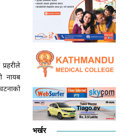
प्रहरीले
हरी नायब
े घटनाको
भर्खर