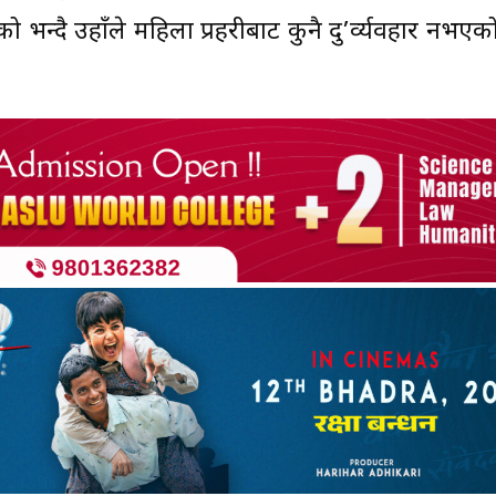
 भन्दै उहाँले महिला प्रहरीबाट कुनै दु’र्व्यवहार नभए