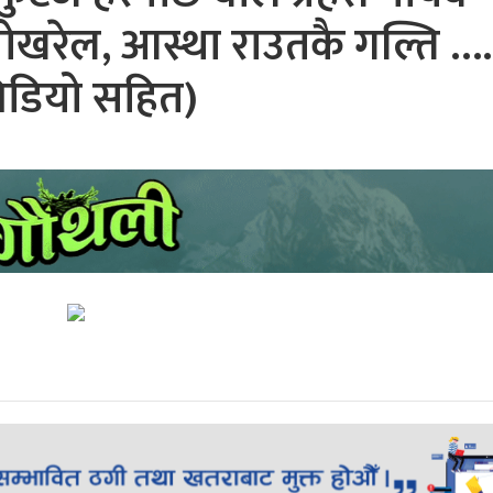
 पोखरेल, आस्था राउतकै गल्ति 
िडियो सहित)