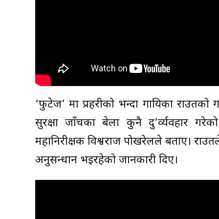
‘फुटेज’ मा प्रहरीको भन्दा गायिका राउतको ग
सुरक्षा जाँचका बेला कुनै दु’र्व्यवहार गर
महानिरीक्षक विश्वराज पोखरेलले बताए। राउतल
अनुसन्धान भइरहेको जानकारी दिए।