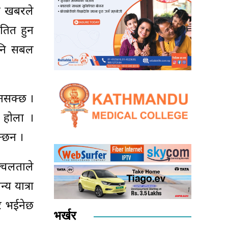
य खबरले
यतित हुन
ानि सबल
हुनसक्छ ।
ु होला ।
क्छन ।
न्चलताले
्य यात्रा
सर भईनेछ
भर्खर