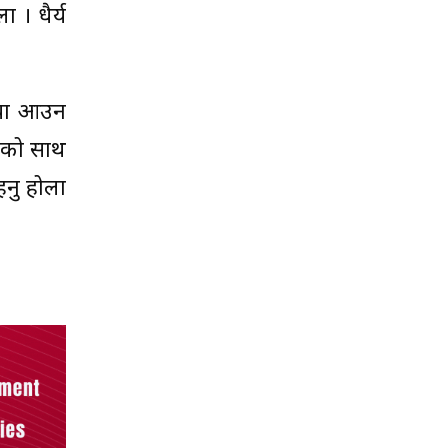
 । धैर्य
्या आउन
जनको साथ
हनु होला