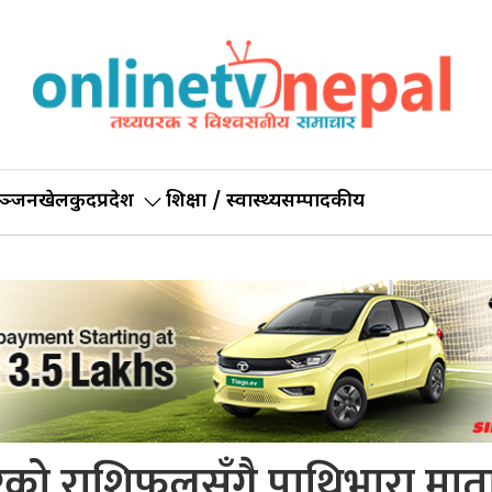
ञ्जन
खेलकुद
प्रदेश
शिक्षा / स्वास्थ्य
सम्पादकीय
ो राशिफलसँगै पाथिभारा मात