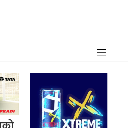
Event
ाको