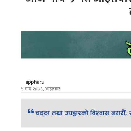
appharu
५ माघ २०७६, आइतबार