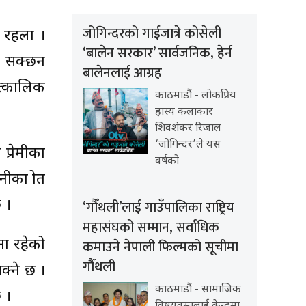
जोगिन्दरको गाईजात्रे कोसेली
न रहला ।
‘बालेन सरकार’ सार्वजनिक, हेर्न
न सक्छन
बालेनलाई आग्रह
त्कालिक
काठमाडौं - लोकप्रिय
हास्य कलाकार
शिवशंकर रिजाल
‘जोगिन्दर’ले यस
 प्रेमीका
वर्षको
का श्रोत
 ।
‘गौँथली’लाई गाउँपालिका राष्ट्रिय
महासंघको सम्मान, सर्वाधिक
ना रहेको
कमाउने नेपाली फिल्मको सूचीमा
गौँथली
क्ने छ ।
काठमाडौं - सामाजिक
 ।