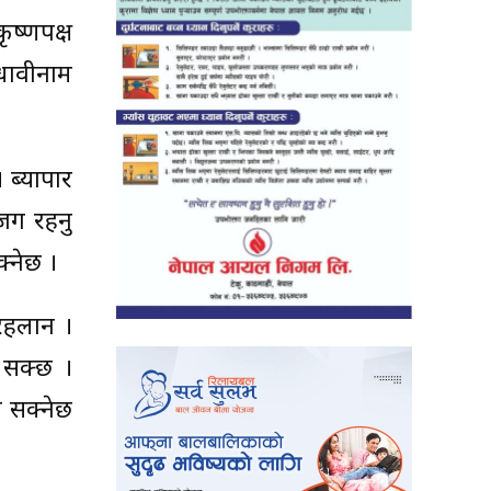
ष्णपक्ष
िधावीनाम
 ब्यापार
जग रहनु
क्नेछ ।
रहलान ।
 सक्छ ।
न सक्नेछ