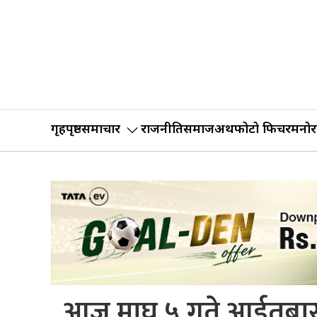
गृहपृष्ठ
समाचार
राजनीति
समाज
अर्थ
फोटो फिचर
मनोर
आज माघ ५ गते आईतबारक