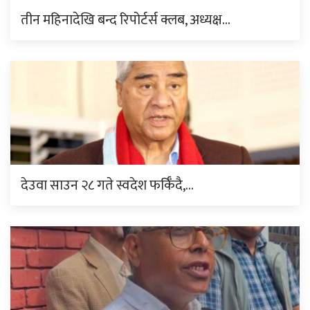
तीन महिनादेखि बन्द रिपोर्टर्स क्लब, अध्यक्ष…
देउवा साउन २८ गते स्वदेश फर्किँदै,…