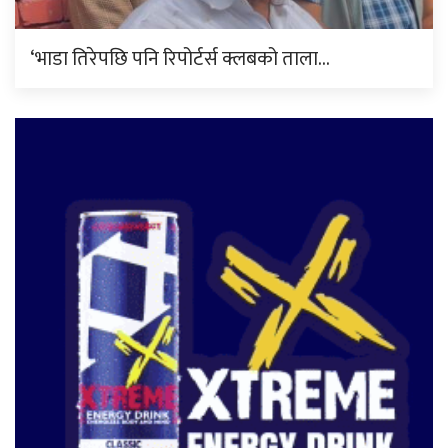
‘भाडा तिरेपछि पनि रिपोर्टर्स क्लबको ताला…