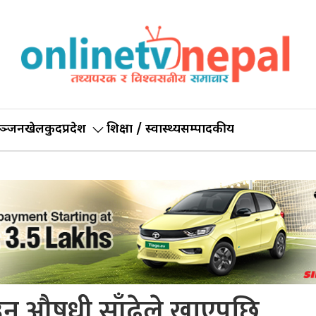
ञ्जन
खेलकुद
प्रदेश
शिक्षा / स्वास्थ्य
सम्पादकीय
ाउन औषधी साँढेले खाएपछि…