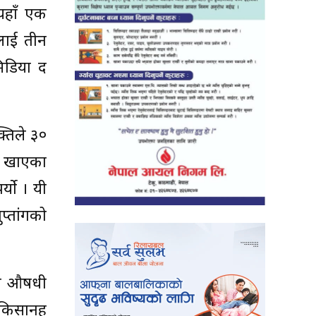
यहाँ एक
नलाई तीन
मिडिया द
क्तिले ३०
धी खाएका
्यो । यी
प्तांगको
ुन औषधी
िसानहरु