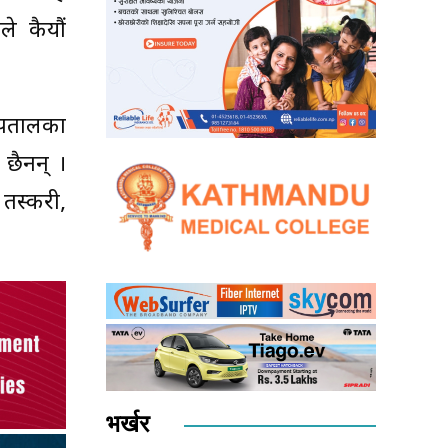
ले कैयौं
स्पतालका
 छैनन् ।
 तस्करी,
भर्खर