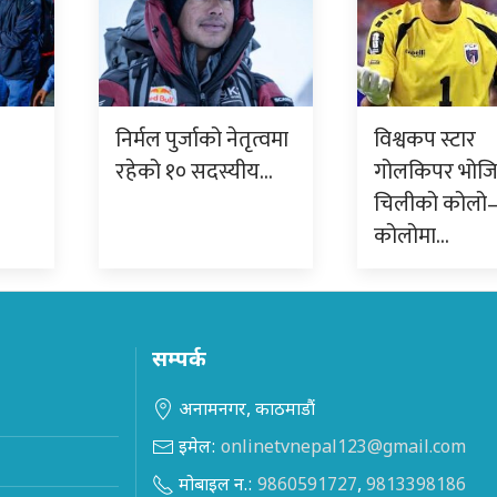
निर्मल पुर्जाको नेतृत्वमा
विश्वकप स्टार
रहेको १० सदस्यीय…
गोलकिपर भोजिन
चिलीको कोलो
कोलोमा…
सम्पर्क
अनामनगर, काठमाडौं
इमेल:
onlinetvnepal123@gmail.com
मोबाइल न.:
9860591727
,
9813398186