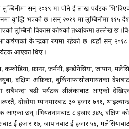
थल लुम्बिनीमा सन् २०१९ मा पौने दुई लाख पर्यटक भि’त्रिए
गमनमा वृ’द्धि भएको छ ।सन् २०१९ मा लुम्बिनीमा ११५ 
आएको लुम्बिनी विकास कोषको तथ्यांकमा उल्लेख छ ।विश
 आ’कर्षणको के’न्द्रका रुपमा रहेको छ ।यहाँ सन् २०१
र्यटक आएका थिए ।
न, कम्बोडिया, फ्रान्स, जर्मनी, इन्डोनेसिया, जापान, मले
 क्युबा, दक्षिण अफ्रिका, बुर्किनाफासोलगायतका देशबा
मा सबैभन्दा बढी पर्यटक श्रीलंकाबाट आएको देखि
यस्तै, दोस्रोमा म्यानमारबाट ३० हजार ७९१, थाइल्यान
टक आएका छन् ।भियतनामबाट ८ हजार ३४५, दक्षिण को
्सबाट दुई हजार १७, जापानबाट दुई हजार ५६, मलेसियाब