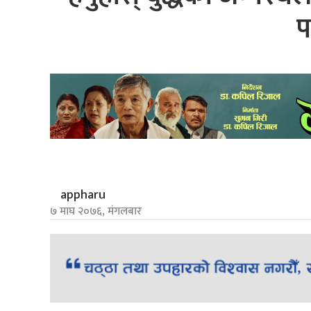
प
appharu
७ माघ २०७६, मंगलबार