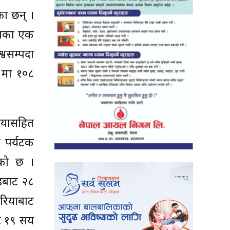
का छन् ।
देशका एक
्वसम्पदा
८ मा १०८
सियासहित
ट पर्यटक
एको छ ।
्डबाट २८
रियाबाट
ाट १९ सय