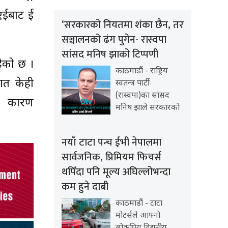
एईबाट दुई
‘सरकारको नियतमा शंका छैन, तर
सञ्चालनको ढंग पुगेन- रास्वपा
सांसद मनिष झाको टिप्पणी
हेको छ ।
काठमाडौं - राष्ट्रिय
गत केही
स्वतन्त्र पार्टी
(रास्वपा)का सांसद
मका कारण
मनिष झाले सरकारको
नयाँ टाटा पन्च ईभी नेपालमा
सार्वजनिक, प्रिमियम फिचर्स
थपिँदा पनि मूल्य अघिल्लोभन्दा
कम हुने दाबी
काठमाडौं - टाटा
मोटर्सले आफ्नो