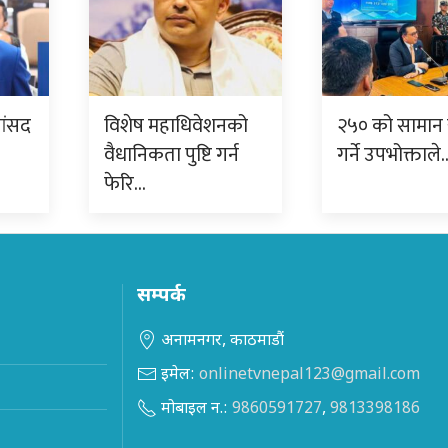
सांसद
विशेष महाधिवेशनको
२५० को सामान
वैधानिकता पुष्टि गर्न
गर्ने उपभोक्ताले
फेरि…
सम्पर्क
अनामनगर, काठमाडौं
इमेल:
onlinetvnepal123@gmail.com
मोबाइल न.:
9860591727
,
9813398186