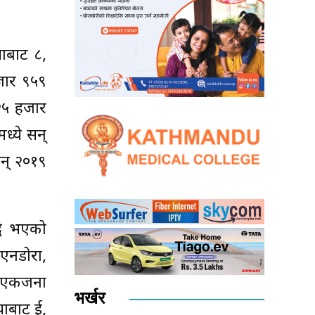
याबाट ८,
हजार ९५९
२५ हजार
्ये सन्
न् २०१९
धि भएको
एनडोरा,
क/एकजना
भर्खर
ाबाट दुई,