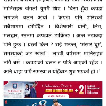
खेतिगर्न थालेको १० हजार वर्षजति भयो । त्यस अघि
मानिसहरु जंगली युगमै थिए । चिसो हुँदा कपडा
लगाउने चलन आयो । कपडा पनि शरिरको
सबैभागमा छोपिँदैन । विशेषगरी योनी, लिंग,
मलद्वार, स्तनमा कपडाले ढाकिन्छ । अन्त नढाक्दा
पनि हुन्छ । यस्तो किन ? राई भन्छन्, ‘संसार घुमेँ,
समस्याको जड खोजेँ । लाखौ वर्षसम्म मानिसहरु
नांगै बसे । कपडाको चलन त पछि आएको रहेछ ।
अनि थाहा पाएँ समस्या त यहिँबाट शुरु भएको हो ।’