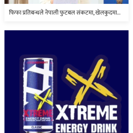
फिफा प्रतिबन्धले नेपाली फुटबल संकटमा, खेलकुदमा…