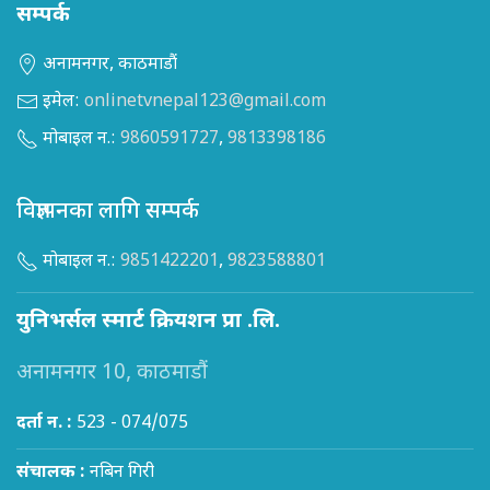
सम्पर्क
अनामनगर, काठमाडौं
इमेल:
onlinetvnepal123@gmail.com
मोबाइल न.:
9860591727
,
9813398186
विज्ञापनका लागि सम्पर्क
मोबाइल न.:
9851422201
,
9823588801
युनिभर्सल स्मार्ट क्रियशन प्रा .लि.
अनामनगर 10, काठमाडौं
दर्ता न. :
523 - 074/075
संचालक :
नबिन गिरी