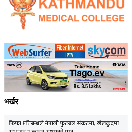
भर्खर
फिफा प्रतिबन्धले नेपाली फुटबल संकटमा, खेलकुदमा
सुशासन र कानुन सुधारको माग