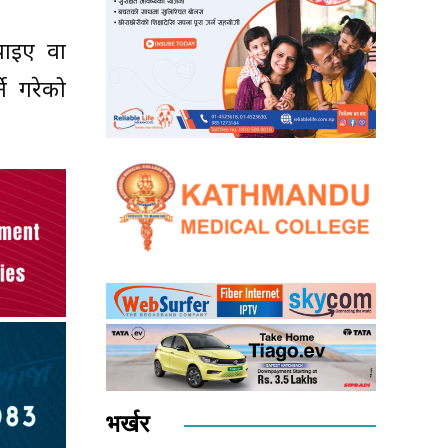
पाइए वा
े गरेको
भर्खर