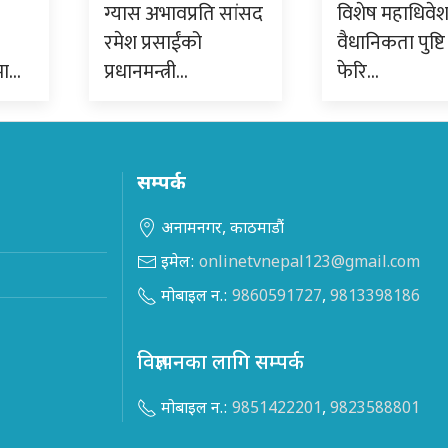
ग्यास अभावप्रति सांसद
विशेष महाधिवे
रमेश प्रसाईंको
वैधानिकता पुष्टि 
मा…
प्रधानमन्त्री…
फेरि…
सम्पर्क
अनामनगर, काठमाडौं
इमेल:
onlinetvnepal123@gmail.com
मोबाइल न.:
9860591727
,
9813398186
विज्ञापनका लागि सम्पर्क
मोबाइल न.:
9851422201
,
9823588801