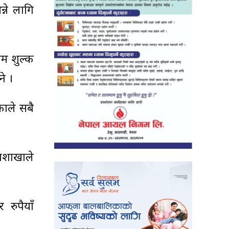
ने लागि
तम शुल्क
े ।
काले सबै
हाशाखाले
रुपैयाँ