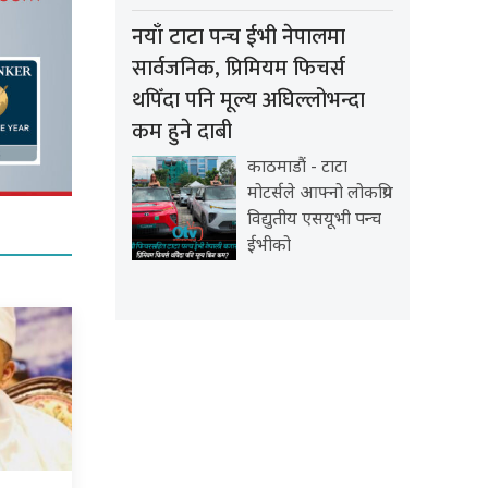
नयाँ टाटा पन्च ईभी नेपालमा
सार्वजनिक, प्रिमियम फिचर्स
थपिँदा पनि मूल्य अघिल्लोभन्दा
कम हुने दाबी
काठमाडौं - टाटा
मोटर्सले आफ्नो लोकप्रिय
विद्युतीय एसयूभी पन्च
ईभीको