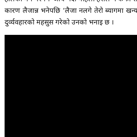
कारण लैजान्न भनेपछि ‘लैजा नलगे तेरो ब्यागमा खन्याइ
दुर्व्यवहारको महसुस गरेको उनको भनाइ छ ।