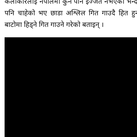
कलाकारलाई नेपालमा कुनै पनि इज्जत नभएको भन्दै 
पनि चाहेको भए छाडा अश्लिल गित गाउदै हित ह
बाटोमा हिड्ने गित गाउने गरेको बताइन् ।