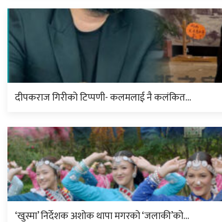
दीपकराज गिरीको टिप्पणी- कलमलाई नै कलंकित…
‘खुस्मा’ निर्देशक अशोक थापा मगरको ‘जलाकी’को…