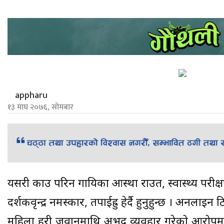
appharu
१३ माघ २०७६, सोमबार
यसरी प्रकाउ परिन गायिका आस्था राउत, स्वास्थ्य पर
दर्शकवृन्द्र नमस्कार, तपाईह्रु हेर्दै हुनुहुन्छ । अनल
महिला प्रहरी जवानमाथि अभद्र व्यवहार गरेको आरोपमा