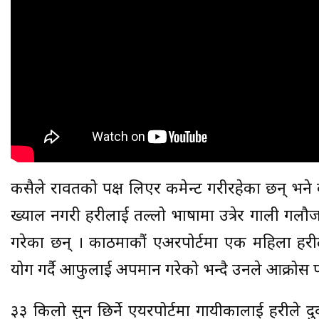
कसैले रावतको पक्ष लिएर कमेन्ट गरीरहेका छन् भने
ख्याल नगरी प्रहरीलाई तल्लो भाषामा उत्रेर गाली ग
गरेका छन् । काठमाकौं एअरपोर्टमा एक महिला प्रहरील
प्रयोग गर्दै आफुलाई अपमान गरेको भन्दै उनले आक्रोस 
३३ किलो सुन छिर्ने एयरपोर्टमा गायीकालाई प्रहरीले दुर्वव