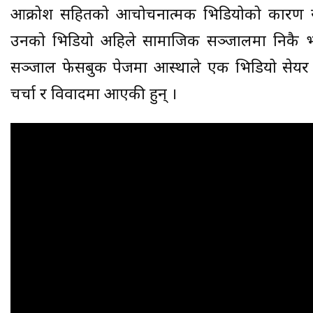
आक्रोश सहितको आचोचनात्मक भिडियोको कारण र
उनको भिडियो अहिले सामाजिक सञ्जालमा निकै 
सञ्जाल फेसबुक पेजमा आस्थाले एक भिडियो सेयर
चर्चा र विवादमा आएकी हुन् ।