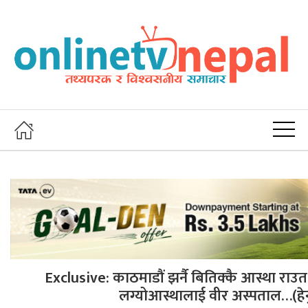
Exclusive: काठमाडौं झर्नै बितिक्कै आस्था राउत प
लग्योआस्थालाई वीर अस्पताल…(हेर्न