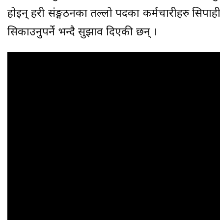
होइन् प्रहरी संङ्गठनका तल्लो पदका कर्मचारीहरु सिपा
सिकाउनुपर्ने भन्दै सुझाव दिएकी छन् ।