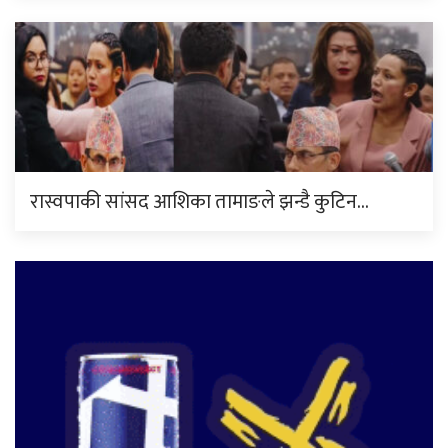
रास्वपाकी सांसद आशिका तामाङले झन्डै कुटिन…