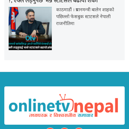
?, एक्लै लड्नुपर्छ’ भन्ने स्टाटसले बढायो शंका
काठमाडौं । प्रधानमन्त्री बालेन शाहको
पछिल्लो फेसबुक स्टाटसले नेपाली
राजनीतिमा