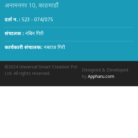
अनामनगर 10, काठमाडौं
दर्ता न. :
523 - 074/075
संचालक :
नबिन गिरी
कार्यकारी संचालक:
नबराज गिरी
©2024 Universal Smart Creation Pvt.
Designed & Developed
Ltd. All rights reserved.
by
Appharu.com