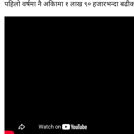
पहिलो वर्षमा नै अफ्रिकामा १ लाख ९० हजारभन्दा बढीको 