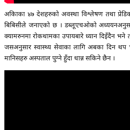
अफ्रिकाका ४७ देशहरुको अवस्था विश्लेषण तथा प्रे
बिबिसीले जनाएको छ । डब्लूएचओको अध्ययनअनुसार य
क्यामरुनमा रोकथामका उपायबारे ध्यान दिइँदैन भने 
जसअनुसार स्वास्थ्य सेवाका लागि अबका दिन थप चुन
मानिसहरु अस्पताल पुग्ने हुँदा धान्न सकिने छैन ।