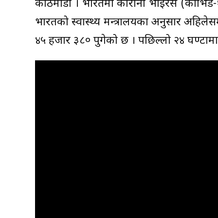
काठमाडौं । भारतमा कोरोना भाइरस (कोभिड-१
भारतको स्वास्थ्य मन्त्रालयका अनुसार अहिले
४५ हजार ३८० पुगेको छ । पछिल्लो २४ घण्टामा 