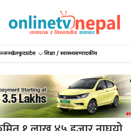
ञ्जन
खेलकुद
प्रदेश
शिक्षा / स्वास्थ्य
सम्पादकीय
क्रमित १ लाख ४५ हजार नाघयो