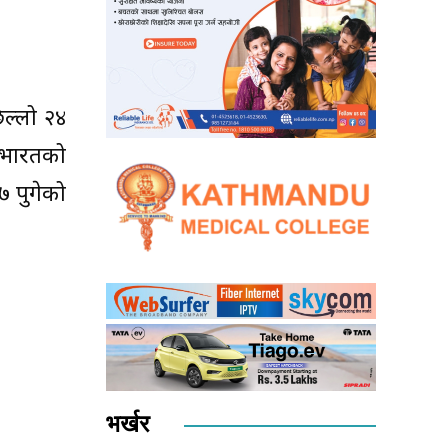
िल्लो २४
।भारतको
७ पुगेको
भर्खर