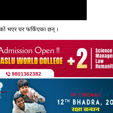
िको भएर घर फर्किएका छन् ।