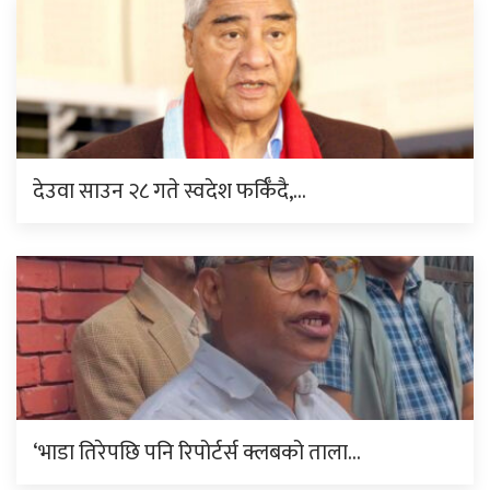
देउवा साउन २८ गते स्वदेश फर्किँदै,…
‘भाडा तिरेपछि पनि रिपोर्टर्स क्लबको ताला…