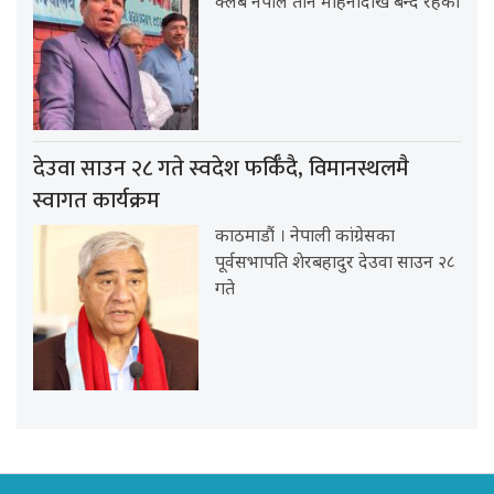
क्लब नेपाल तीन महिनादेखि बन्द रहेको
देउवा साउन २८ गते स्वदेश फर्किँदै, विमानस्थलमै
स्वागत कार्यक्रम
काठमाडौं । नेपाली कांग्रेसका
पूर्वसभापति शेरबहादुर देउवा साउन २८
गते