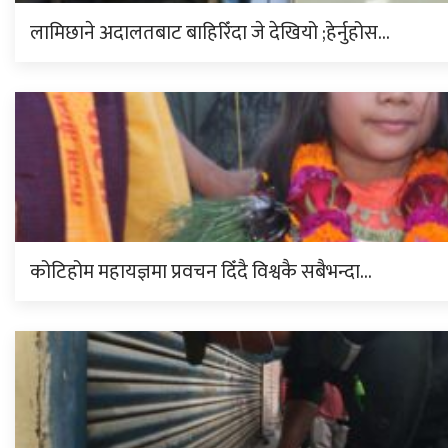
लामिछाने अदालतबाट बाहिरिँदा जे देखियो ;हेर्नुहोस…
कोटिहोम महायज्ञमा प्रवचन दिँदै विश्वकै सबैभन्दा…