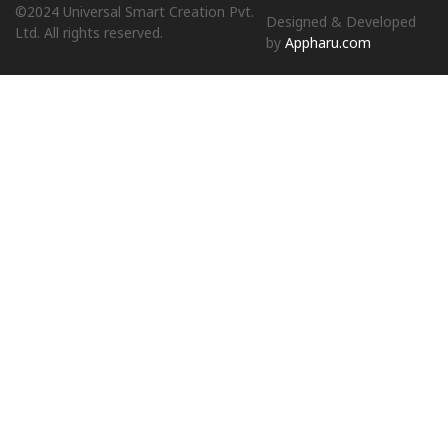
©2024 Universal Smart Creation Pvt.
Designed & Developed
Ltd. All rights reserved.
by
Appharu.com