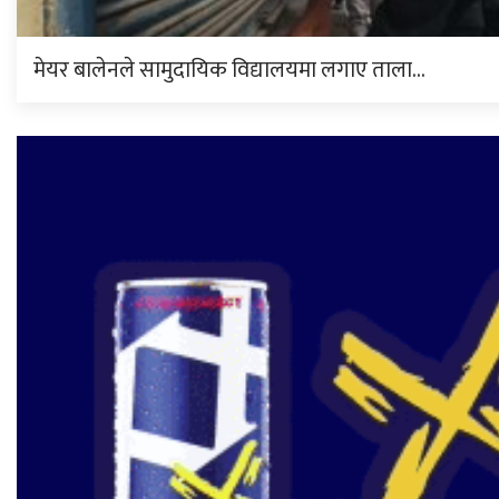
मेयर बालेनले सामुदायिक विद्यालयमा लगाए ताला…