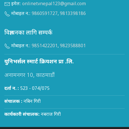
इमेल:
onlinetvnepal123@gmail.com
मोबाइल न.:
9860591727
,
9813398186
विज्ञापनका लागि सम्पर्क
मोबाइल न.:
9851422201
,
9823588801
युनिभर्सल स्मार्ट क्रियशन प्रा .लि.
अनामनगर 10, काठमाडौं
दर्ता न. :
523 - 074/075
संचालक :
नबिन गिरी
कार्यकारी संचालक:
नबराज गिरी