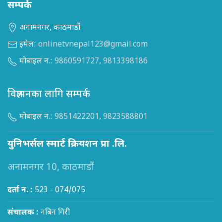
सम्पर्क
अनामनगर, काठमाडौं
इमेल:
onlinetvnepal123@gmail.com
मोबाइल न.:
9860591727
,
9813398186
विज्ञापनका लागि सम्पर्क
मोबाइल न.:
9851422201
,
9823588801
युनिभर्सल स्मार्ट क्रियशन प्रा .लि.
अनामनगर 10, काठमाडौं
दर्ता न. :
523 - 074/075
संचालक :
नबिन गिरी