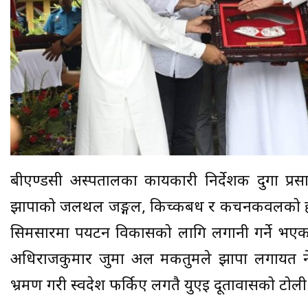
बीएण्डसी अस्पतालका कार्यकारी निर्देशक दुर्गा प
झापाको जलथल जङ्गल, किच्कबध र कचनकवलको हाेचा
सिमसारमा पर्यटन विकासको लागि लगानी गर्ने भए
अधिराजकुमार जुमा अल मकतुमले झापा लगायत न
भ्रमण गरी स्वदेश फर्किए लगतै युएई दूतावासको टो