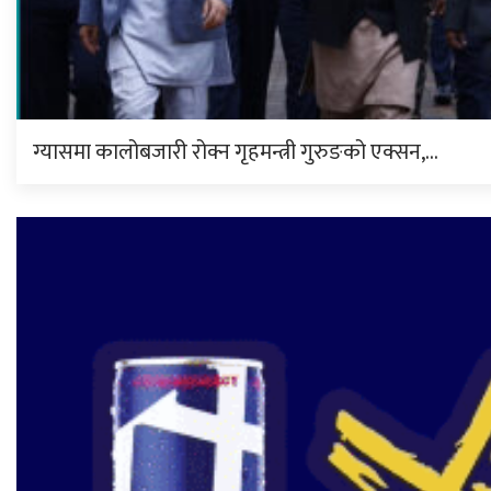
ग्यासमा कालोबजारी रोक्न गृहमन्त्री गुरुङको एक्सन,…