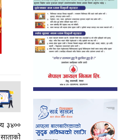
ल्य ३४००
 साताको