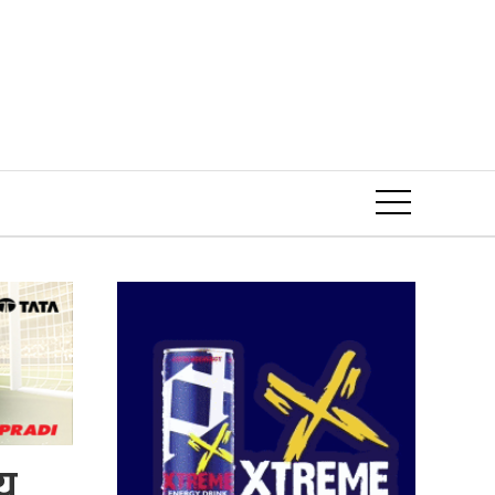
Event
िय