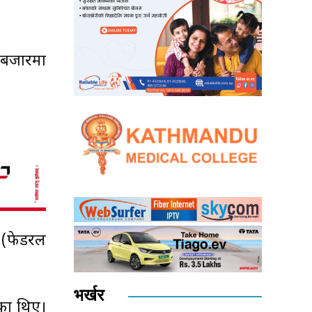
ी बजारमा
क (फेडरल
भर्खर
ेका थिए।