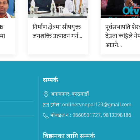
्त
निर्माण क्षेत्रमा सीपयुक्त
पूर्वसभापति शेर
ममा
जनशक्ति उत्पादन गर्न…
देउवा कहिले ने
आउने…
सम्पर्क
अनामनगर, काठमाडौं
इमेल:
onlinetvnepal123@gmail.com
मोबाइल न.:
9860591727
,
9813398186
विज्ञापनका लागि सम्पर्क