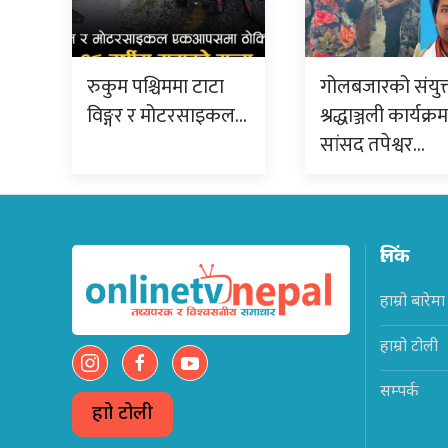
रुकुम पश्चिममा टाटा
गोलबजारको संयुक
विङ्गर र मोटरसाइकल…
श्रद्धाञ्जली कार्यक्र
सांसद तपेश्वर…
लिंक
हाम्रो बारेमा
हाम्रो टोली
सम्पर्क
हाम्रो टोली