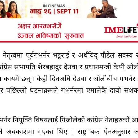
ेतृत्वमा पूर्वगभर्नर भट्टराई र अर्थविद् पौडेल सदस्य 
्रेस सभापति शेरबहादुर देउवा र प्रधानमन्त्री केपी ओल
ायमै छन् । केही दिनअघि देउवा र ओलीबीच गभर्नर कां
 पछिल्लो घटनाक्रमले गभर्नरमा एमालेकै दाबी सशक्
्नर नियुक्ति विषयलाई गिजोलेको कांग्रेस नेताहरुको 
ते अवकाशमा गएका थिए । राष्ट्र बैंक ऐनअनुसार 