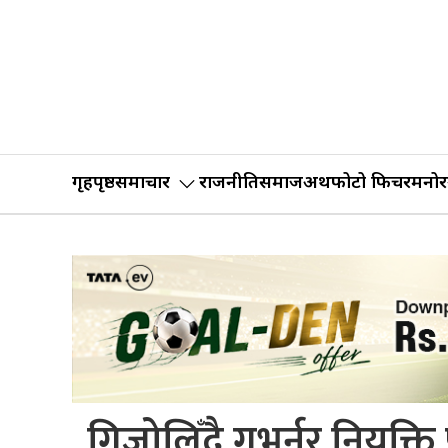
गृहपृष्ठ
समाचार
राजनीति
समाज
अर्थ
फोटो फिचर
मनोर
गिजोलिँदै गभर्नर नियुक्