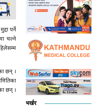
्दा पर्ने
ा चल्ने
िलेसम्म
का छन् ।
समितिका
का छन् ।
भर्खर