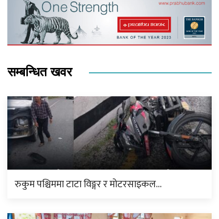
सम्बन्धित खवर
रुकुम पश्चिममा टाटा विङ्गर र मोटरसाइकल…