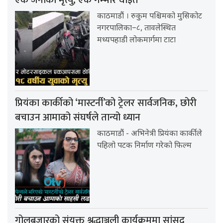
एक जनाको मृत्यु, एक गम्भीर घाइते
काठमाडौं । रुकुम पश्चिमको मुसिकोट
नगरपालिका–८, तावलेस्थित
मध्यपहाडी लोकमार्गमा टाटा
प्रियंका कार्कीको ‘मास्टर्नी’को ट्रेलर सार्वजनिक, छोरी
बचाउन आमाको संघर्षले तान्यो ध्यान
काठमाडौं - अभिनेत्री प्रियंका कार्कीले
पहिलो पटक निर्माण गरेको फिल्म
गोलबजारको संयुक्त श्रद्धाञ्जली कार्यक्रममा सांसद