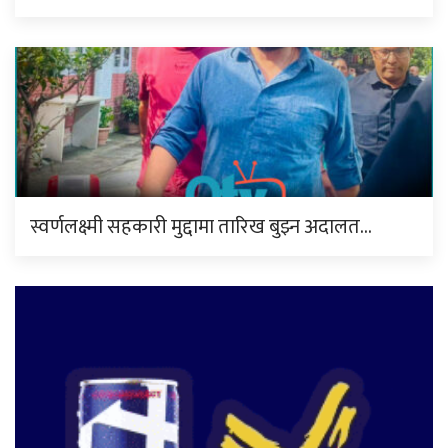
स्वर्णलक्ष्मी सहकारी मुद्दामा तारिख बुझ्न अदालत…