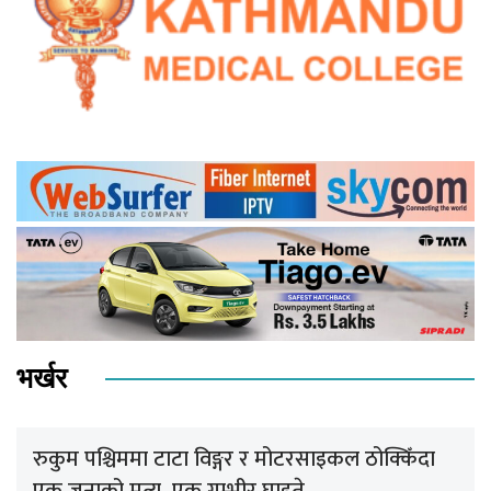
भर्खर
रुकुम पश्चिममा टाटा विङ्गर र मोटरसाइकल ठोक्किँदा