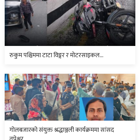
रुकुम पश्चिममा टाटा विङ्गर र मोटरसाइकल…
गोलबजारको संयुक्त श्रद्धाञ्जली कार्यक्रममा सांसद
तपेश्वर…