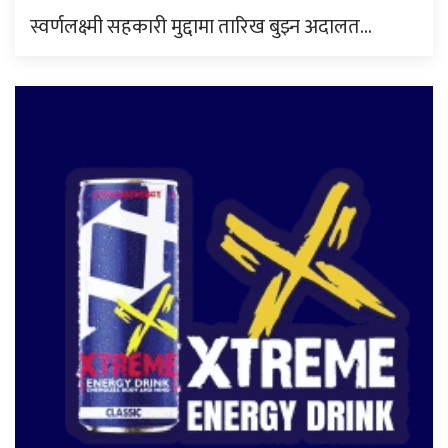
स्वर्णलक्ष्मी सहकारी मुद्दामा तारिख बुझ्न अदालत…