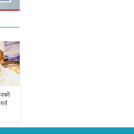
शनको
गर्न