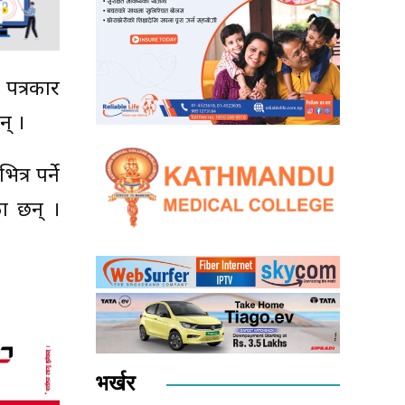
 पत्रकार
न् ।
्र पर्ने
ा छन् ।
भर्खर