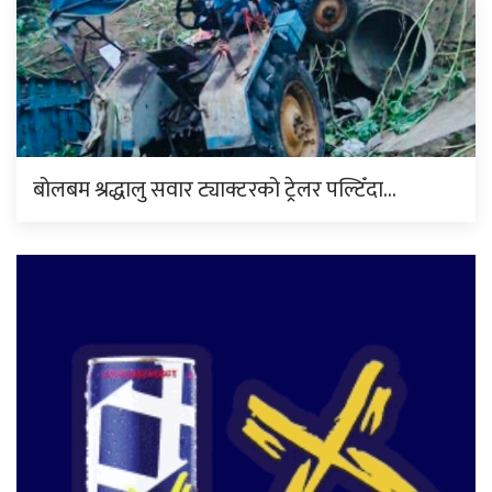
बोलबम श्रद्धालु सवार ट्याक्टरको ट्रेलर पल्टिँदा…