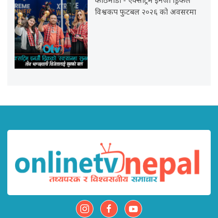
काठमाडौं - एक्सट्रिम इनर्जी ड्रिंकले
विश्वकप फुटबल २०२६ को अवसरमा