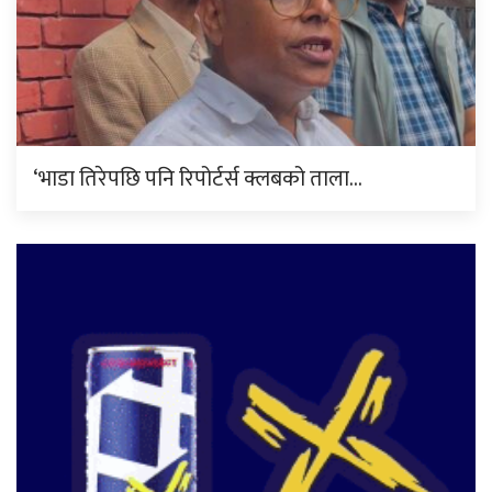
‘भाडा तिरेपछि पनि रिपोर्टर्स क्लबको ताला…