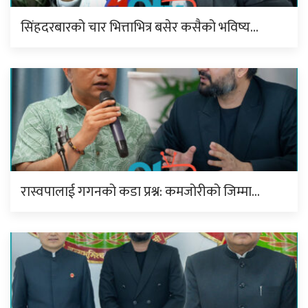
सिंहदरबारको चार भित्ताभित्र बसेर कसैको भविष्य…
रास्वपालाई गगनको कडा प्रश्न: कमजोरीको जिम्मा…