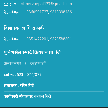
इमेल:
onlinetvnepal123@gmail.com
मोबाइल न.:
9860591727
,
9813398186
विज्ञापनका लागि सम्पर्क
मोबाइल न.:
9851422201
,
9823588801
युनिभर्सल स्मार्ट क्रियशन प्रा .लि.
अनामनगर 10, काठमाडौं
दर्ता न. :
523 - 074/075
संचालक :
नबिन गिरी
कार्यकारी संचालक:
नबराज गिरी