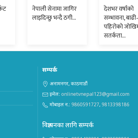
केट
नेपाली सेनामा जागिर
देशभर वर्षाको
लाइदिन्छु भन्दै ठगी…
सम्भावना, बाढी
पहिरोको जोखि
सतर्कता…
सम्पर्क
अनामनगर, काठमाडौं
इमेल:
onlinetvnepal123@gmail.com
मोबाइल न.:
9860591727
,
9813398186
विज्ञापनका लागि सम्पर्क