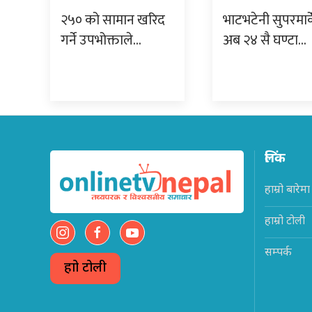
२५० को सामान खरिद
भाटभटेनी सुपरमार्
गर्ने उपभोक्ताले…
अब २४ सै घण्टा…
लिंक
हाम्रो बारेमा
हाम्रो टोली
सम्पर्क
हाम्रो टोली