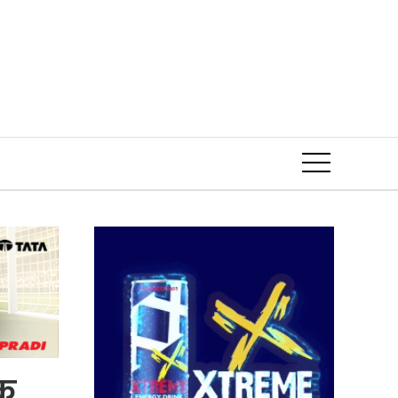
Event
िक