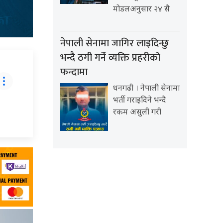
मोडलअनुसार २४ सै
नेपाली सेनामा जागिर लाइदिन्छु
भन्दै ठगी गर्ने व्यक्ति प्रहरीको
फन्दामा
धनगढी । नेपाली सेनामा
भर्ती गराइदिने भन्दै
रकम असुली गरी