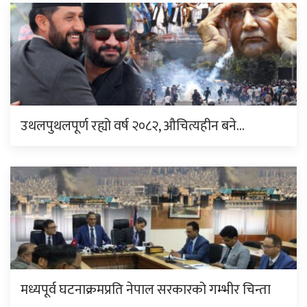
उथलपुथलपूर्ण रह्यो वर्ष २०८२, औचित्यहीन बने…
मध्यपूर्व घटनाक्रमप्रति नेपाल सरकारको गम्भीर चिन्ता