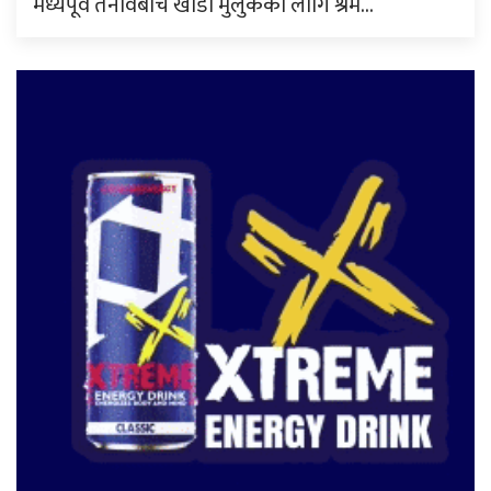
मध्यपूर्व तनावबीच खाडी मुलुकका लागि श्रम…