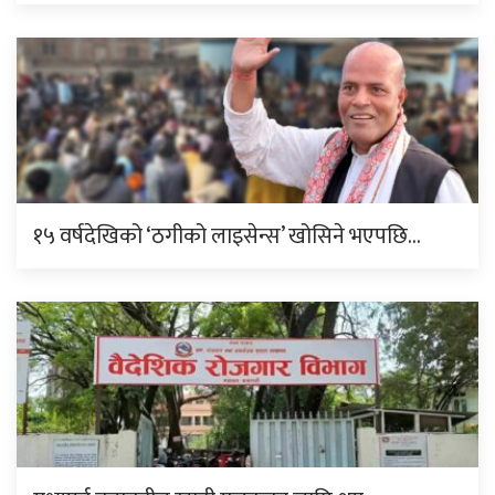
१५ वर्षदेखिको ‘ठगीको लाइसेन्स’ खोसिने भएपछि…