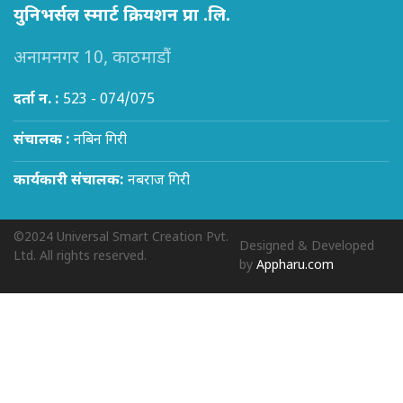
युनिभर्सल स्मार्ट क्रियशन प्रा .लि.
अनामनगर 10, काठमाडौं
दर्ता न. :
523 - 074/075
संचालक :
नबिन गिरी
कार्यकारी संचालक:
नबराज गिरी
©2024 Universal Smart Creation Pvt.
Designed & Developed
Ltd. All rights reserved.
by
Appharu.com