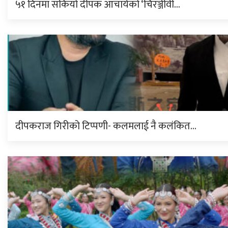
५१ दिनमा सकियो दीपक आचार्यको ‘चिरञ्जीवी…
दीपकराज गिरीको टिप्पणी- कलमलाई नै कलंकित…