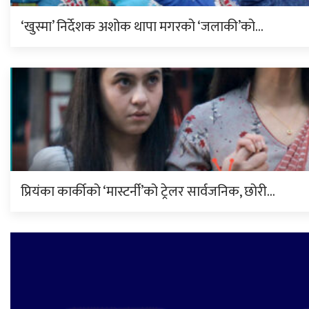
‘खुस्मा’ निर्देशक अशोक थापा मगरको ‘जलाकी’को…
प्रियंका कार्कीको ‘मास्टर्नी’को ट्रेलर सार्वजनिक, छोरी…