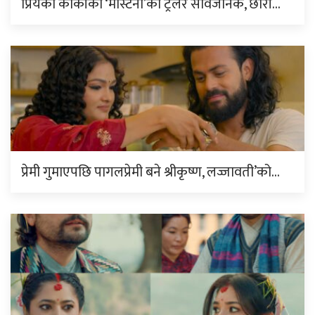
प्रियंका कार्कीको ‘मास्टर्नी’को ट्रेलर सार्वजनिक, छोरी…
प्रेमी गुमाएपछि पागलप्रेमी बने श्रीकृष्ण, लज्जावती’को…