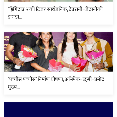
‘झिँगेदाउ २’को टिजर सार्वजनिक, देउरानी–जेठानीको
झगडा…
‘पच्चीस पच्चीस’ निर्माण घोषणा, अभिषेक–खुसी–प्रमोद
मुख्य…