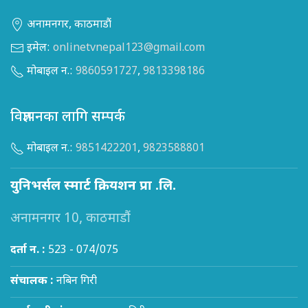
अनामनगर, काठमाडौं
इमेल:
onlinetvnepal123@gmail.com
मोबाइल न.:
9860591727
,
9813398186
विज्ञापनका लागि सम्पर्क
मोबाइल न.:
9851422201
,
9823588801
युनिभर्सल स्मार्ट क्रियशन प्रा .लि.
अनामनगर 10, काठमाडौं
दर्ता न. :
523 - 074/075
संचालक :
नबिन गिरी