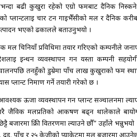
्दा बढी कुखुरा रहेको एग्रो फर्मबाट दैनिक निस्कन
रहेको प्लान्टलाई चार टन गाईभैँसीको मल र दैनिक करी
 उत्पादन भएको ढकालले बताउनुभयो ।
जैविक मल चिनियाँ प्रविधिमा तयार गरिएको कम्पनीले जन
 देशलाई इन्धन व्यवस्थापन गर्न यस्ता कम्पनी सहयोग
पछि तनहुँको डुम्रेमा पाँच लाख कुखुराको फर्म स्थ
स प्लान्ट निर्माण गर्ने तयारी गरेको छ ।
आवश्यक ऊर्जा व्यवस्थापन गर्न प्लान्ट सञ्चालनमा ल्या
ारै जैविक मलप्रतिको आकर्षण बढ्न थालेकाले बायोग
टै बजारमा क्रिी वितरणमा ल्याउने छौँ” उहाँले भन्नुभयो 
, दुई, पाँच र २५ केजीको प्याकेटमा मल बजारमा आउने