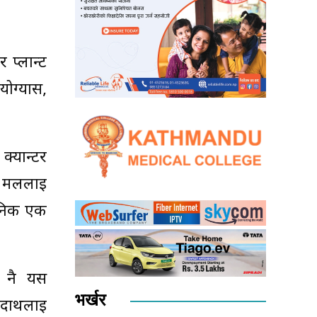
 प्लान्ट
योग्यास,
क्यान्टर
 र मललाई
ैनिक एक
ी नै यस
भर्खर
दार्थलाई