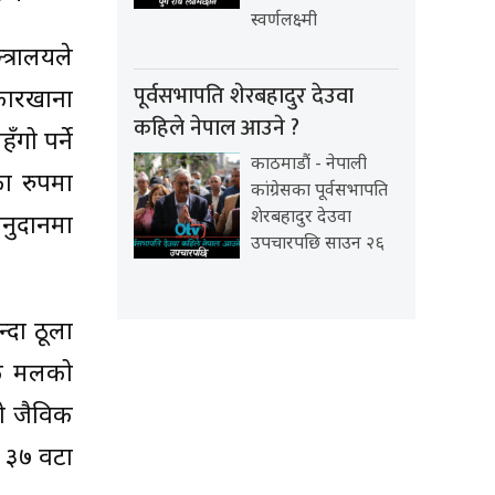
स्वर्णलक्ष्मी
त्रालयले
पूर्वसभापति शेरबहादुर देउवा
कारखाना
कहिले नेपाल आउने ?
गो पर्ने
काठमाडौं - नेपाली
ा रुपमा
कांग्रेसका पूर्वसभापति
शेरबहादुर देउवा
नुदानमा
उपचारपछि साउन २६
्दा ठूला
िक मलको
को जैविक
न ३७ वटा