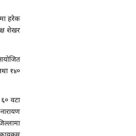
मा हरेक
यक्ष शेखर
ा आयोजित
 तथा १४०
र ६० वटा
ा नारायण
िल्लामा
ार्यक्रम