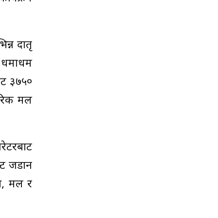
न्न दातृ
ट धमाधम
ाट ३७५०
गारिक मल
ेरेटरबाट
न्ट जडान
ास, मल र