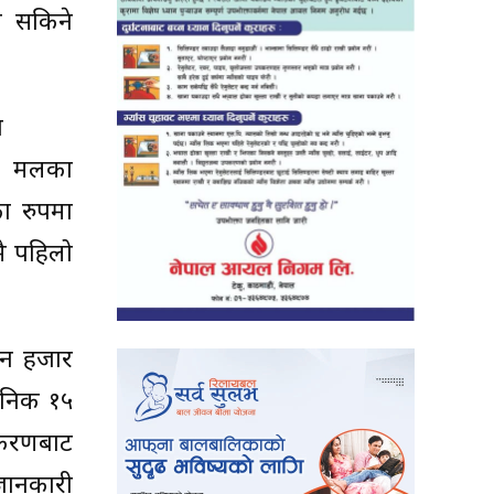
्न सकिने
ा
ा मलका
ा रुपमा
मै पहिलो
ीन हजार
दैनिक १५
िकरणबाट
 जानकारी