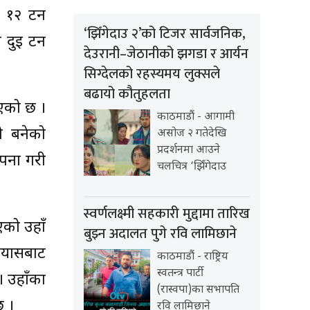
े १२ टन
‘झिँगेदाउ २’को टिजर सार्वजनिक,
ब दुई टन
देउरानी–जेठानीको झगडा र आर्यन
सिग्देलको रहस्यमय लुक्सले
बढायो कौतुहलता
ाएको छ ।
काठमाडौं - आगामी
ी बनेको
असोज २ गतेदेखि
प्रदर्शनमा आउने
ापना गरी
चलचित्र ‘झिँगेदाउ
स्वर्णलक्ष्मी सहकारी मुद्दामा तारिख
एको उहाँ
बुझ्न अदालत पुगे रवि लामिछाने
्यासबाट
काठमाडौं - राष्ट्रिय
स्वतन्त्र पार्टी
। उहाँका
(रास्वपा)का सभापति
छ ।
रवि लामिछाने