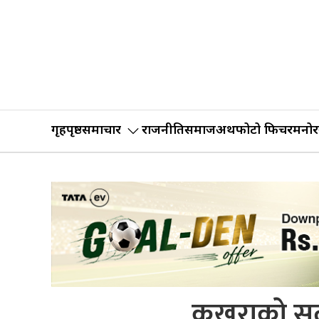
गृहपृष्ठ
समाचार
राजनीति
समाज
अर्थ
फोटो फिचर
मनोर
कुखुराकाे स