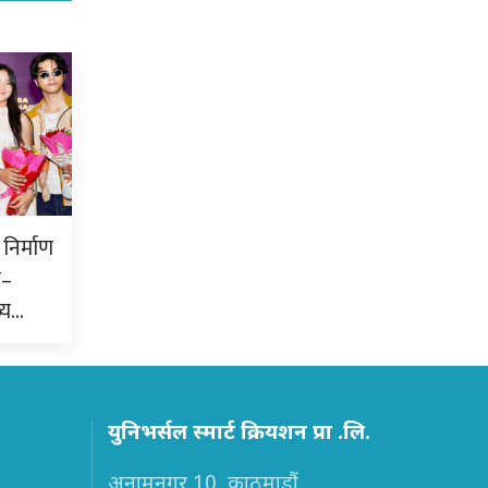
निर्माण
क–
्य…
युनिभर्सल स्मार्ट क्रियशन प्रा .लि.
अनामनगर 10, काठमाडौं