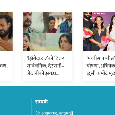
‘झिँगेदाउ २’को टिजर
‘पच्चीस पच्चीस’ 
ृष्ण,
सार्वजनिक, देउरानी–
घोषणा, अभिषे
जेठानीको झगडा…
खुसी–प्रमोद मुख
सम्पर्क
अनामनगर, काठमाडौं