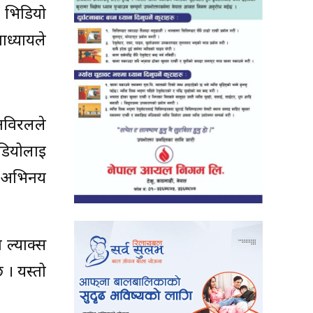
 भिडियो
ध्यायले
 अविरलले
िडियोलाई
नि अभिनय
 ल्याक्स
। यस्तो