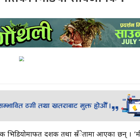
 भिडियोमार्फत दर्शक तथा स्रँेतामा आएका छन् । ‘मीठ