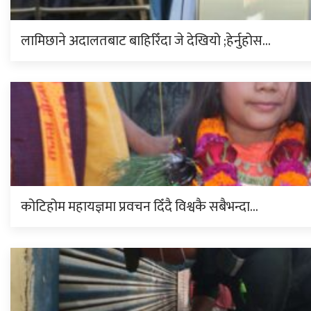
लामिछाने अदालतबाट बाहिरिँदा जे देखियो ;हेर्नुहोस…
कोटिहोम महायज्ञमा प्रवचन दिँदै विश्वकै सबैभन्दा…