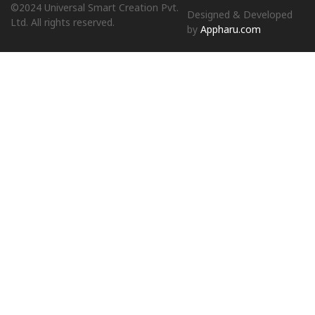
©2024 Universal Smart Creation Pvt.
Designed & Developed
Ltd. All rights reserved.
by
Appharu.com