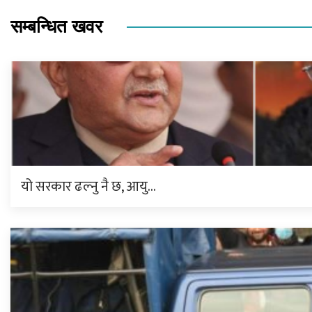
सम्बन्धित खवर
यो सरकार ढल्नु नै छ, आयु…