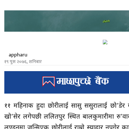
appharu
१९ पुस २०७६, शनिबार
११ महिनाकी हुदा छोरीलाई सासु ससुरालाई छो’डेर 
खो’सेर लगेपछी ललितपुर स्थित बालकुमारीमा रु’
लण्डनमा जन्मिएकी छोरीलाई राम्रो स्याहार नपुगेर क