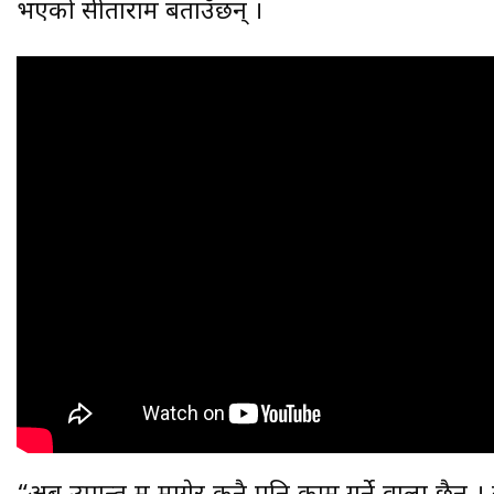
भएको सीताराम बताउँछन् ।