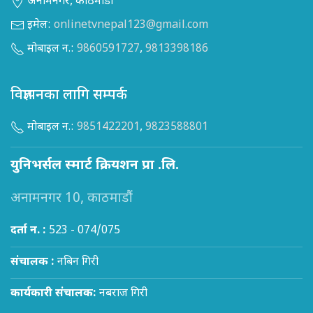
अनामनगर, काठमाडौं
इमेल:
onlinetvnepal123@gmail.com
मोबाइल न.:
9860591727
,
9813398186
विज्ञापनका लागि सम्पर्क
मोबाइल न.:
9851422201
,
9823588801
युनिभर्सल स्मार्ट क्रियशन प्रा .लि.
अनामनगर 10, काठमाडौं
दर्ता न. :
523 - 074/075
संचालक :
नबिन गिरी
कार्यकारी संचालक:
नबराज गिरी