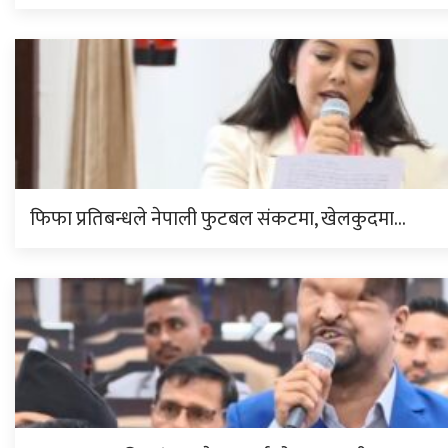
फिफा प्रतिबन्धले नेपाली फुटबल संकटमा, खेलकुदमा…