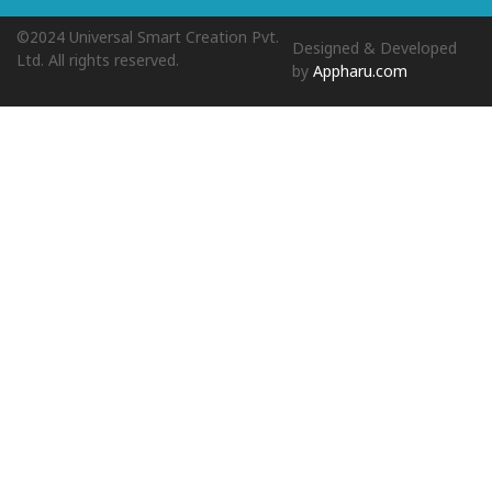
©2024 Universal Smart Creation Pvt.
Designed & Developed
Ltd. All rights reserved.
by
Appharu.com