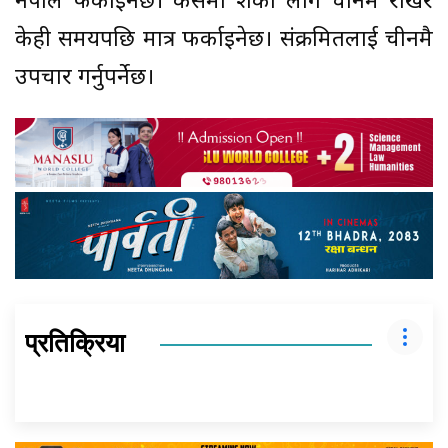
नेपाल फर्काइनेछ। कसैमा शंका लागे चीनमै राखेर
केही समयपछि मात्र फर्काइनेछ। संक्रमितलाई चीनमै
उपचार गर्नुपर्नेछ।
प्रतिक्रिया