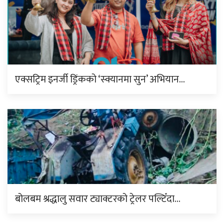
एक्सट्रिम इनर्जी ड्रिंकको ‘स्क्यानमा सुन’ अभियान…
बोलबम श्रद्धालु सवार ट्याक्टरको ट्रेलर पल्टिँदा…