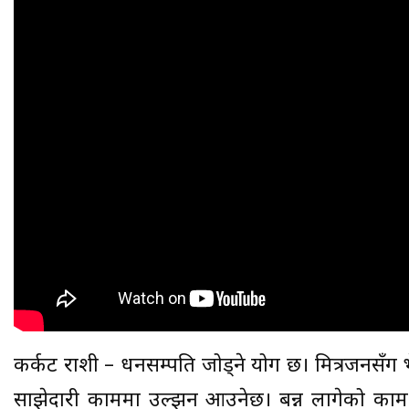
कर्कट राशी – धनसम्पति जोड्ने योग छ। मित्रजनसँग 
साझेदारी काममा उल्झन आउनेछ। बन्न लागेको काम व