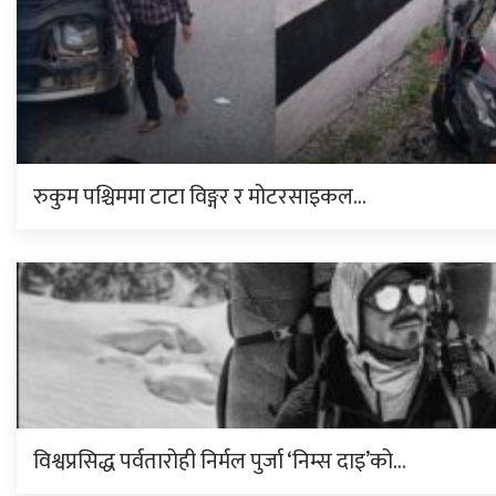
रुकुम पश्चिममा टाटा विङ्गर र मोटरसाइकल…
विश्वप्रसिद्ध पर्वतारोही निर्मल पुर्जा ‘निम्स दाइ’को…