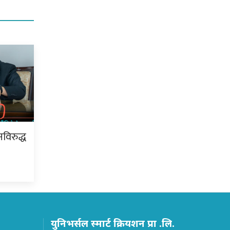
ेनविरुद्ध
युनिभर्सल स्मार्ट क्रियशन प्रा .लि.