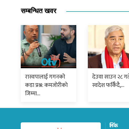
सम्बन्धित खवर
रास्वपालाई गगनको
देउवा साउन २८ गत
कडा प्रश्न: कमजोरीको
स्वदेश फर्किँदै,…
जिम्मा…
लिंक