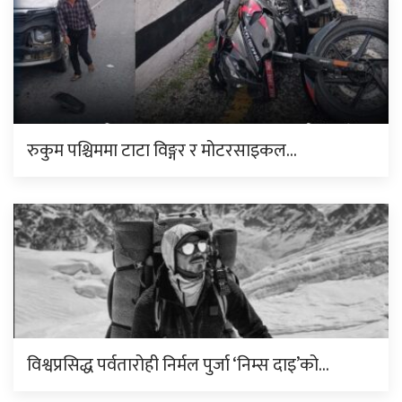
रुकुम पश्चिममा टाटा विङ्गर र मोटरसाइकल…
विश्वप्रसिद्ध पर्वतारोही निर्मल पुर्जा ‘निम्स दाइ’को…