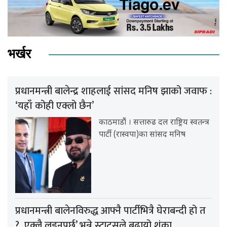
भर्खर
प्रधानमन्त्री बालेन्द्र शाहलाई सांसद मनिष झाको जवाफ :
‘यहाँ कोही एक्लो छैन’
काठमाडौं । सत्तारुढ दल राष्ट्रिय स्वतन्त्र
पार्टी (रास्वपा)का सांसद मनिष
प्रधानमन्त्री बालेनविरुद्ध आफ्नै पार्टीभित्रै घेराबन्दी हो त
?, एक्लै लड्नुपर्छ’ भन्ने स्टाटसले बढायो शंका