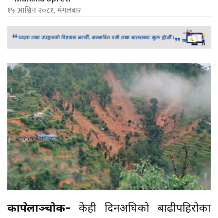
१५ आश्विन २०८१, मंगलबार
काभ्रेपलाञ्चोक–
केही दिनअघिको बाढीपहिरोका