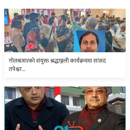
गोलबजारको संयुक्त श्रद्धाञ्जली कार्यक्रममा सांसद
तपेश्वर…