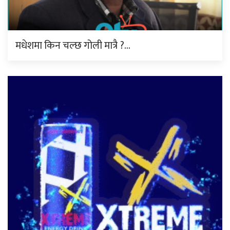
मधेशमा किन चल्छ गोली मात्रै ?…