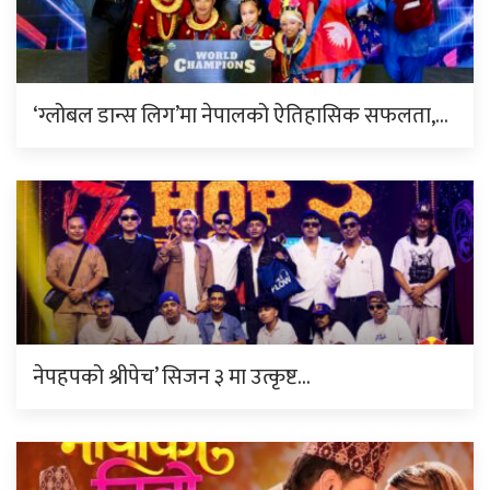
‘ग्लोबल डान्स लिग’मा नेपालको ऐतिहासिक सफलता,…
नेपहपको श्रीपेच’ सिजन ३ मा उत्कृष्ट…