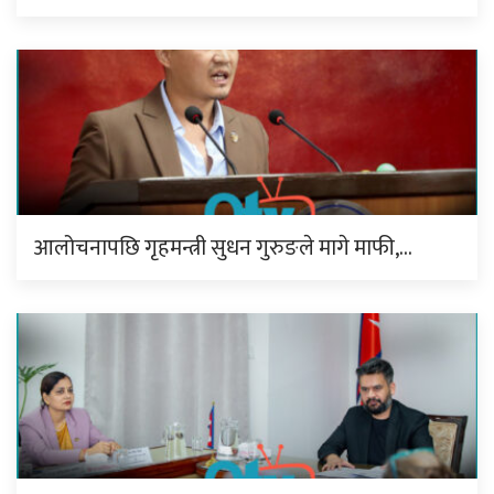
आलोचनापछि गृहमन्त्री सुधन गुरुङले मागे माफी,…