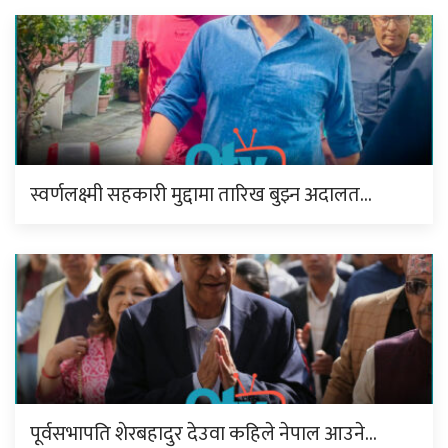
स्वर्णलक्ष्मी सहकारी मुद्दामा तारिख बुझ्न अदालत…
पूर्वसभापति शेरबहादुर देउवा कहिले नेपाल आउने…