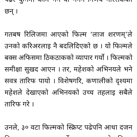
पढेर कुनमा काम गर्ने वा नगर्ने निर्णय गरिसकेका
छन् ।
गतबर्ष रिलिजमा आएको फिल्म ‘लाज शरणम्’ले
उनको करिअरलाई नै बदलिदिएको छ । यो फिल्मले
बक्स अफिसमा ठिकठाकको व्यापार गर्यो । फिल्मको
समीक्षा सुखद आएन । तर, महेशको अभिनयले भने
सर्वत्र तारिफ पायो । विशेषगरि, कर्णालीको दृश्यमा
महेशले देखाएको अभिनयको उच्च तहलाई सबैले
तारिफ गरे ।
उनले, ३० वटा फिल्मको स्क्रिप्ट पढेपनि आधा दर्जन