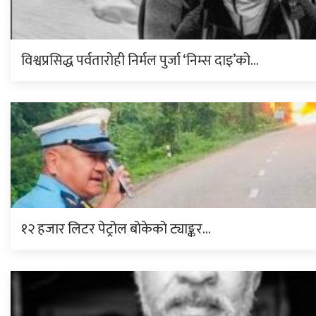
विश्वप्रसिद्ध पर्वतारोही निर्मल पुर्जा ‘निम्स दाइ’को…
१२ हजार लिटर पेट्रोल बोकेको ट्याङ्कर…