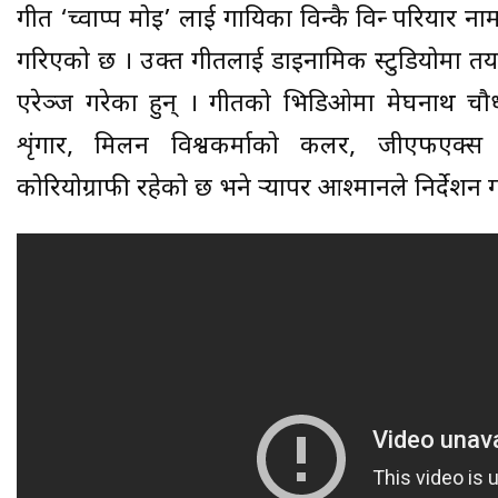
गीत ‘च्वाप्प मोइ’ लाई गायिका विन्दुकै विन्दु परियार 
गरिएको छ । उक्त गीतलाई डाइनामिक स्टुडियोमा त
एरेञ्ज गरेका हुन् । गीतको भिडिओमा मेघनाथ चौ
शृंगार, मिलन विश्वकर्माको कलर, जीएफएक्स 
कोरियोग्राफी रहेको छ भने र्‍यापर आश्मानले निर्देशन ग