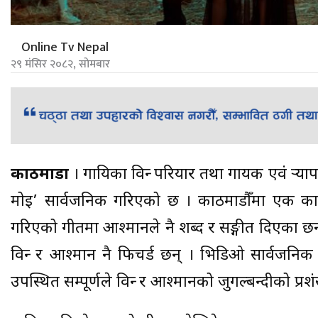
Online Tv Nepal
२९ मंसिर २०८२, सोमबार
काठमाडौँ
। गायिका विन्दु परियार तथा गायक एवं र्‍या
मोइ’ सार्वजनिक गरिएको छ । काठमाडौँमा एक कार्
गरिएको गीतमा आश्मानले नै शब्द र सङ्गीत दिएका छ
विन्दु र आश्मान नै फिचर्ड छन् । भिडिओ सार्वजनि
उपस्थित सम्पूर्णले विन्दु र आश्मानको जुगल्बन्दीको प्रशं