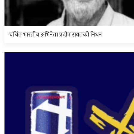
चर्चित भारतीय अभिनेता प्रदीप रावतको निधन