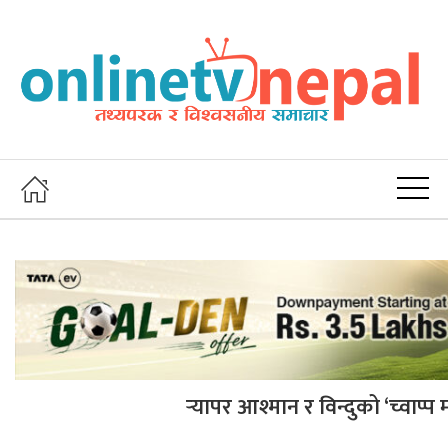
र्‍यापर आश्मान र विन्दुको ‘च्वाप्