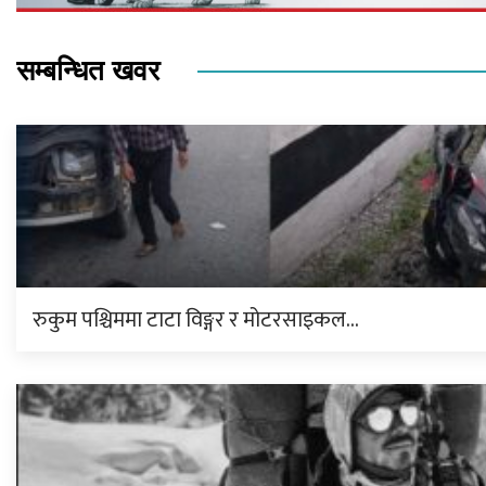
सम्बन्धित खवर
रुकुम पश्चिममा टाटा विङ्गर र मोटरसाइकल…