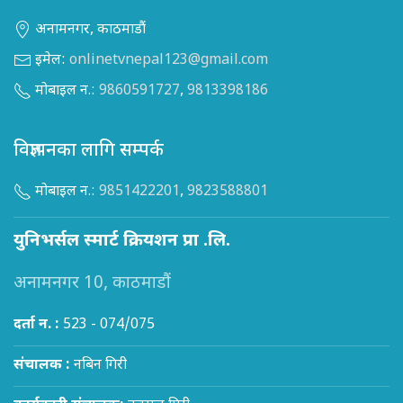
अनामनगर, काठमाडौं
इमेल:
onlinetvnepal123@gmail.com
मोबाइल न.:
9860591727
,
9813398186
विज्ञापनका लागि सम्पर्क
मोबाइल न.:
9851422201
,
9823588801
युनिभर्सल स्मार्ट क्रियशन प्रा .लि.
अनामनगर 10, काठमाडौं
दर्ता न. :
523 - 074/075
संचालक :
नबिन गिरी