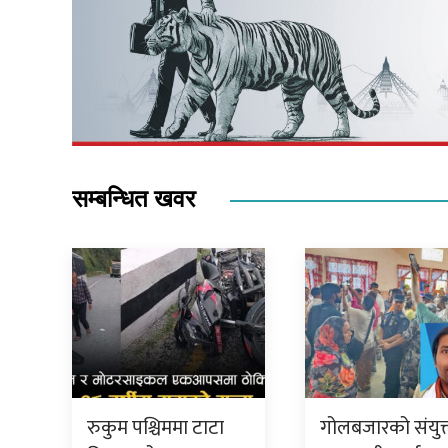
सम्बन्धित खवर
रुकुम पश्चिममा टाटा
गोलबजारको संयुक