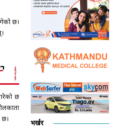
ुगेको छ।
्।
गरेको छ
 कोलकाता
ो छ।
भर्खर