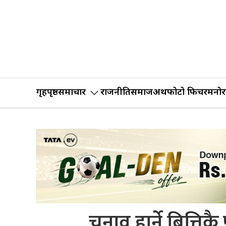
गृहपृष्ठ
समाचार
राजनीति
समाज
अर्थ
फोटो फिचर
मनोर
चुनाव हार्ने बित्ति