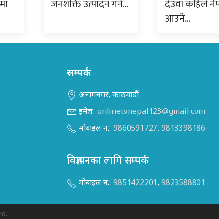
ममा
जनशक्ति उत्पादन गर्न…
देउवा कहिले ने
आउने…
सम्पर्क
अनामनगर, काठमाडौं
इमेल:
onlinetvnepal123@gmail.com
मोबाइल न.:
9860591727
,
9813398186
विज्ञापनका लागि सम्पर्क
मोबाइल न.:
9851422201
,
9823588801
ed.