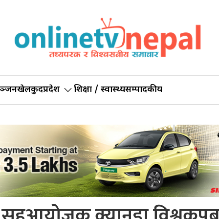
ञ्जन
खेलकुद
प्रदेश
शिक्षा / स्वास्थ्य
सम्पादकीय
ँदै सहआयोजक क्यानडा विश्वकप