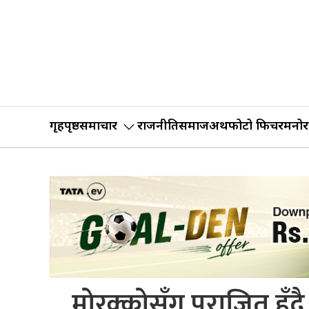
गृहपृष्ठ
समाचार
राजनीति
समाज
अर्थ
फोटो फिचर
मनोर
मोरक्कोसँग पराजित हु