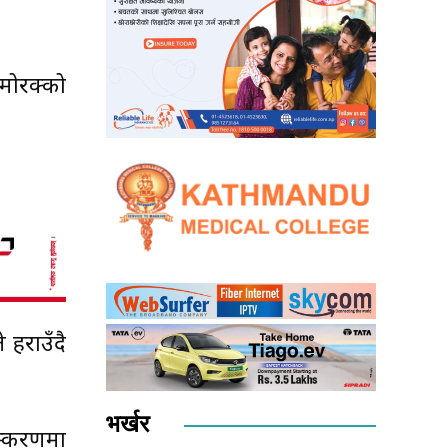
मोरक्को
े हराउँदै
भर्खर
स्करणमा