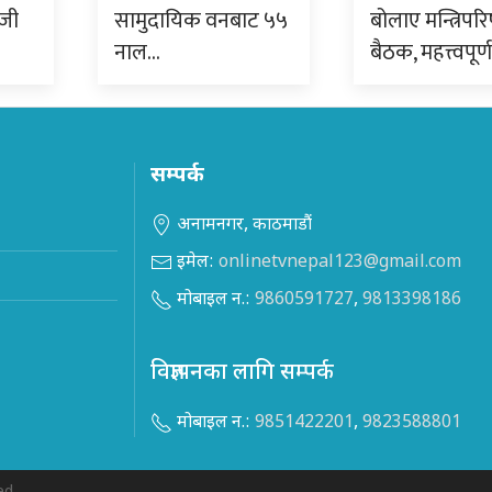
ीजी
सामुदायिक वनबाट ५५
बोलाए मन्त्रिपरि
नाल…
बैठक, महत्त्वपूर्
सम्पर्क
अनामनगर, काठमाडौं
इमेल:
onlinetvnepal123@gmail.com
मोबाइल न.:
9860591727
,
9813398186
विज्ञापनका लागि सम्पर्क
मोबाइल न.:
9851422201
,
9823588801