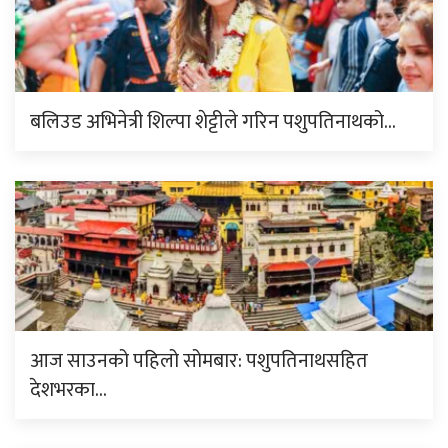
बलिउड अभिनेत्री शिल्पा शेट्टीले गरिन पशुपतिनाथको…
आज साउनको पहिलो सोमबार: पशुपतिनाथसहित
देशभरका…