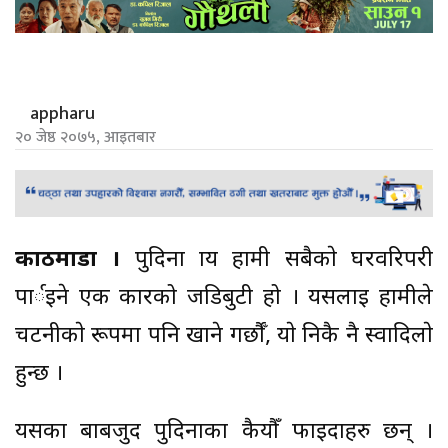
appharu
२० जेष्ठ २०७५, आइतबार
काठमाडौँ ।
पुदिना प्राय हामी सबैकाे घरवरिपरी
पार्इने एक प्रकारको जडिबुटी हो । यसलाइ हामीले
चटनीकाे रूपमा पनि खाने गर्छाैँ, याे निकै नै स्वादिलाे
हुन्छ ।
यसका बाबजुद पुदिनाका कैयौँ फाइदाहरु छन् ।