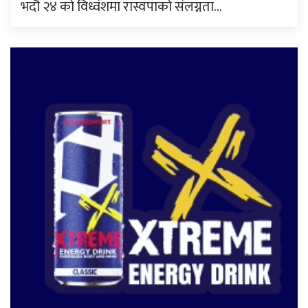
भदौ २४ को विध्वंशमा रास्वपाको संलग्नता…