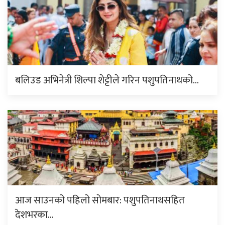
बलिउड अभिनेत्री शिल्पा शेट्टीले गरिन पशुपतिनाथको…
आज साउनको पहिलो सोमबार: पशुपतिनाथसहित
देशभरका…