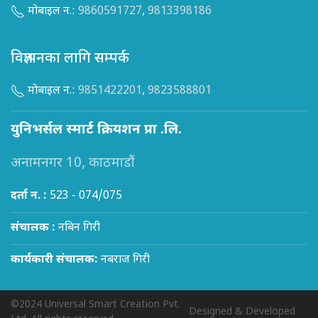
मोबाइल न.:
9860591727
,
9813398186
विज्ञापनका लागि सम्पर्क
मोबाइल न.:
9851422201
,
9823588801
युनिभर्सल स्मार्ट क्रियशन प्रा .लि.
अनामनगर 10, काठमाडौं
दर्ता न. :
523 - 074/075
संचालक :
नबिन गिरी
कार्यकारी संचालक:
नबराज गिरी
©2024 Universal Smart Creation Pvt.
Designed & Developed