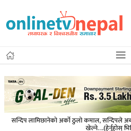
सन्दिप लामिछानेको अर्को ठुलो कमाल, सन्दिपले अब
खेल्ने….(हेर्नुहोस् भ