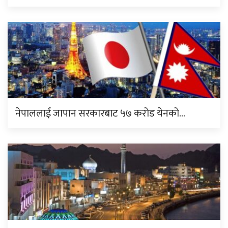
नेपाललाई जापान सरकारबाट ५७ करोड येनको…