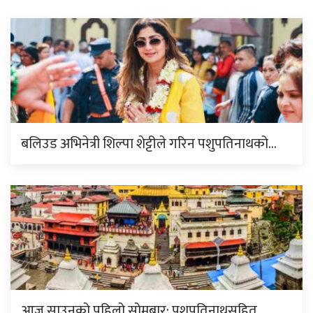
बलिउड अभिनेत्री शिल्पा शेट्टीले गरिन पशुपतिनाथको…
आज साउनको पहिलो सोमबार: पशुपतिनाथसहित